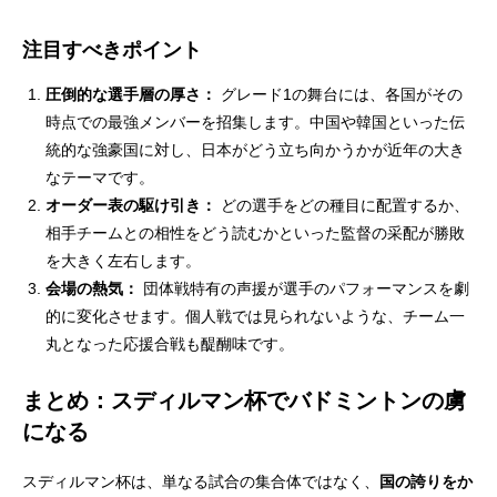
注目すべきポイント
圧倒的な選手層の厚さ：
グレード1の舞台には、各国がその
時点での最強メンバーを招集します。中国や韓国といった伝
統的な強豪国に対し、日本がどう立ち向かうかが近年の大き
なテーマです。
オーダー表の駆け引き：
どの選手をどの種目に配置するか、
相手チームとの相性をどう読むかといった監督の采配が勝敗
を大きく左右します。
会場の熱気：
団体戦特有の声援が選手のパフォーマンスを劇
的に変化させます。個人戦では見られないような、チーム一
丸となった応援合戦も醍醐味です。
まとめ：スディルマン杯でバドミントンの虜
になる
スディルマン杯は、単なる試合の集合体ではなく、
国の誇りをか