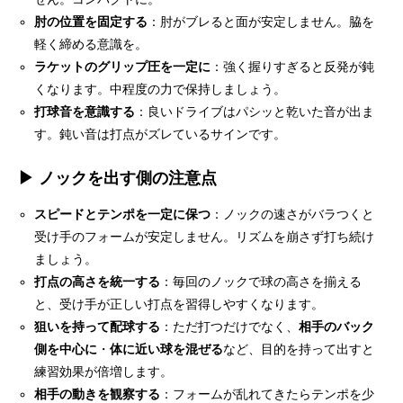
肘の位置を固定する
：肘がブレると面が安定しません。脇を
軽く締める意識を。
ラケットのグリップ圧を一定に
：強く握りすぎると反発が鈍
くなります。中程度の力で保持しましょう。
打球音を意識する
：良いドライブはパシッと乾いた音が出ま
す。鈍い音は打点がズレているサインです。
▶ ノックを出す側の注意点
スピードとテンポを一定に保つ
：ノックの速さがバラつくと
受け手のフォームが安定しません。リズムを崩さず打ち続け
ましょう。
打点の高さを統一する
：毎回のノックで球の高さを揃える
と、受け手が正しい打点を習得しやすくなります。
狙いを持って配球する
：ただ打つだけでなく、
相手のバック
側を中心に
・
体に近い球を混ぜる
など、目的を持って出すと
練習効果が倍増します。
相手の動きを観察する
：フォームが乱れてきたらテンポを少