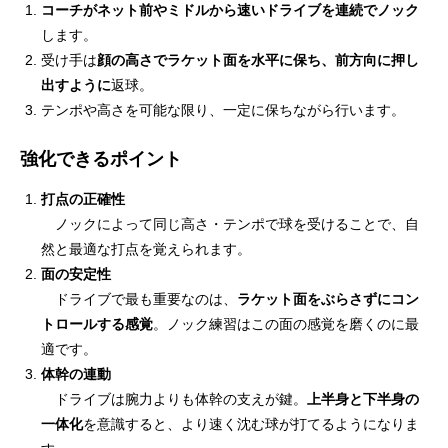
コーチがネット前やミドルから速いドライブを連続でノック
します。
受け手は
顔の高さでラケット面を水平に保ち、前方向に押し
出すように
返球。
テンポや高さを可能な限り、一定に保ちながら行います。
強化できるポイント
打点の正確性
ノックによって同じ高さ・テンポで球を受けることで、自
然と最適な打点を覚えられます。
面の安定性
ドライブで最も重要なのは、
ラケット面をぶらさずにコン
トロールする感覚
。ノック練習はこの面の感覚を磨くのに最
適です。
体幹の連動
ドライブは腕力よりも体幹の支えが鍵。
上半身と下半身の
一体化
を意識すると、より速く沈む球が打てるようになりま