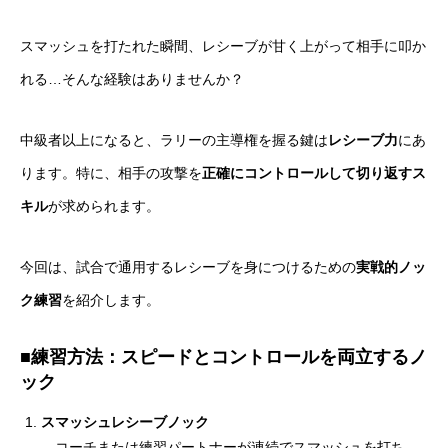
スマッシュを打たれた瞬間、レシーブが甘く上がって相手に叩か
れる…そんな経験はありませんか？
中級者以上になると、ラリーの主導権を握る鍵は
レシーブ力
にあ
ります。特に、相手の攻撃を
正確にコントロールして切り返すス
キル
が求められます。
今回は、試合で通用するレシーブを身につけるための
実戦的ノッ
ク練習
を紹介します。
■練習方法：スピードとコントロールを両立するノ
ック
スマッシュレシーブノック
コーチまたは練習パートナーが連続でスマッシュを打ち、