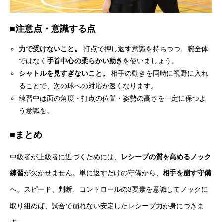
■注意点・意識する点
力で受けないこと。
打点で押し返す意識を持ちつつ、腕全体
ではなく
手首中心の柔らかい動き
を使いましょう。
シャトルを見すぎないこと。
相手の動きを同時に視野に入れ
ることで、次の球への対応が速くなります。
練習中は面の角度・打点の位置・姿勢の高さを一定に保つよ
う意識を。
■まとめ
中級者が上級者に近づくためには、
レシーブの質を高めるノック
練習
が欠かせません。単に返すだけの守備から、
相手を崩す守備
へ。スピード、判断、コントロールの3要素を意識してノックに
取り組めば、試合で崩れない安定したレシーブ力が身につきま
す。