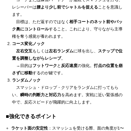
レシーバーは
腰より少し前でシャトルを捉える
ことを意識し
ます。
目標は、ただ返すのではなく
相手コートのネット前やバッ
ク奥にコントロール
すること。これにより、守りながら主導
権を奪う感覚が養われます。
コース変化ノック
左右交互
もしくは
左右ランダム
に球を出し、
ステップで位
置を調整しながらレシーブ
。
→目的は
フットワーク
と
反応速度
の強化。
打点の位置を崩
さずに移動
するのが鍵です。
ランダムノック
スマッシュ・ドロップ・クリアをランダムに打ってもら
い、
瞬時の判断力と対応力
を高めます。実戦に近い緊張感の
中で、反応スピードが飛躍的に向上します。
■強化できるポイント
ラケット面の安定性
：スマッシュを受ける際、面の角度が1〜