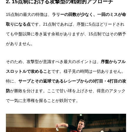
2. 15点制における攻撃型の戦術的アプローチ
15点制の最大の特徴は、
ラリーの回数が少なく、一回のミスが命
取りになる点
です。21点制であれば、序盤に5点ほどリードされ
ても中盤以降に巻き返す余裕がありますが、15点制ではその猶予
がありません。
そのため、攻撃型が意識すべき最大のポイントは、
序盤からフル
スロットルで攻めること
です。様子見の時間は一切ありません。
特に、
サーブとその返球であるレシーブからの3打目・4打目の攻
防
が勝敗を分けます。ここで甘い球を上げさせ、得意のアタック
で一気に主導権を握ることが鉄則です。