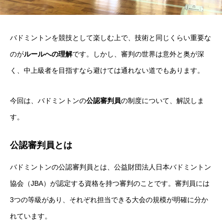
バドミントンを競技として楽しむ上で、技術と同じくらい重要な
のが
ルールへの理解
です。しかし、審判の世界は意外と奥が深
く、中上級者を目指すなら避けては通れない道でもあります。
今回は、バドミントンの
公認審判員
の制度について、解説しま
す。
公認審判員とは
バドミントンの公認審判員とは、公益財団法人日本バドミントン
協会（JBA）が認定する資格を持つ審判のことです。審判員には
3つの等級があり、それぞれ担当できる大会の規模が明確に分か
れています。