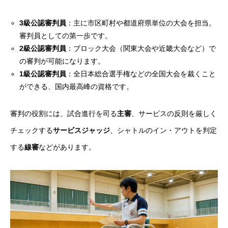
3級公認審判員
：主に市区町村や都道府県単位の大会を担当。
審判員としての第一歩です。
2級公認審判員
：ブロック大会（関東大会や近畿大会など）で
の審判が可能になります。
1級公認審判員
：全日本総合選手権などの全国大会を裁くこと
ができる、国内最高峰の資格です。
審判の役割には、試合進行を司る
主審
、サービスの反則を厳しく
チェックする
サービスジャッジ
、シャトルのイン・アウトを判定
する
線審
などがあります。