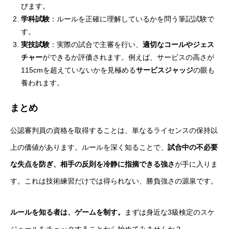
びます。
学科試験
：ルールを正確に理解しているかを問う筆記試験で
す。
実技試験
：実際の試合で主審を行い、
適切なコールやジェス
チャー
ができるか評価されます。例えば、サービスの高さが
115cmを超えていないかを見極める
サービスジャッジ
の眼も
養われます。
まとめ
公認審判員の資格を取得することは、単なるライセンスの保持以
上の価値があります。ルールを深く知ることで、
試合中の不必要
な失点を防ぎ、相手の反則を冷静に指摘できる強さ
が手に入りま
す。これは技術練習だけでは得られない、勝負強さの源泉です。
ルールを知る者は、ゲームを制す。
まずは身近な3級検定のスケ
ジュールをチェックすることから始めてみませんか？